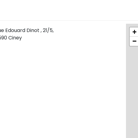
e Edouard Dinot , 21/5,
+
590 Ciney
−