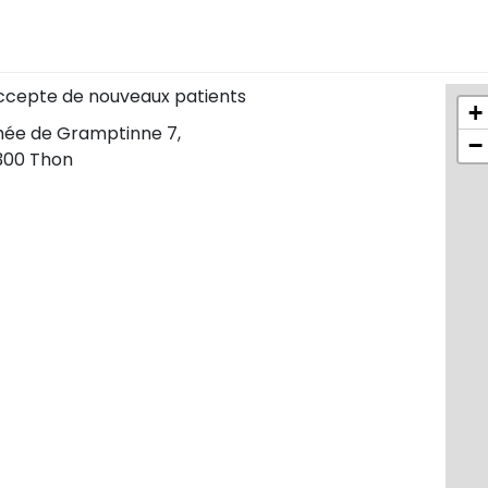
ccepte de nouveaux patients
+
hée de Gramptinne 7,
−
300 Thon