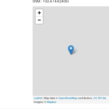
GSM : +32.474424051
+
−
Leaflet
| Map data ©
OpenStreetMap
contributors,
CC-BY-SA
,
Imagery ©
Mapbox