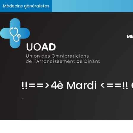
Médecins généralistes
ME
!!==>4è Mardi <==!!
-