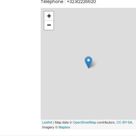
Téléphone : +32.82226620
+
−
Leaflet
| Map data ©
OpenStreetMap
contributors,
CC-BY-SA
,
Imagery ©
Mapbox